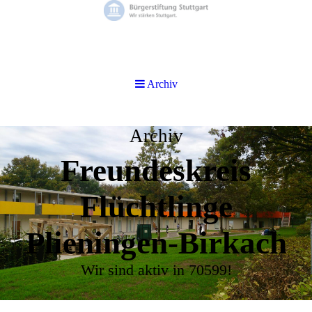
Archiv
Archiv
Freundeskreis
Flüchtlinge
Plieningen-Birkach
Wir sind aktiv in 70599!