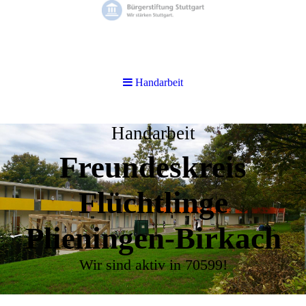
Handarbeit
Handarbeit
Freundeskreis
Flüchtlinge
Plieningen-Birkach
Wir sind aktiv in 70599!