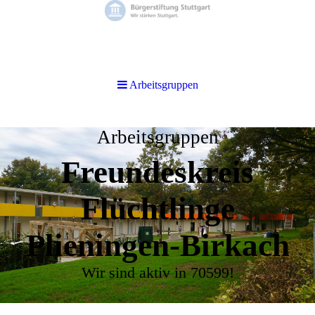
Arbeitsgruppen
Arbeitsgruppen
Freundeskreis
Flüchtlinge
Plieningen-Birkach
Wir sind aktiv in 70599!